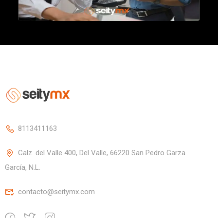
8113411163
Calz. del Valle 400, Del Valle, 66220 San Pedro Garza
García, N.L.
contacto@seitymx.com